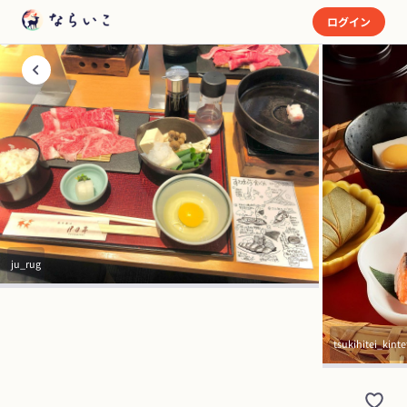
ログイン
ju_rug
tsukihitei_kint