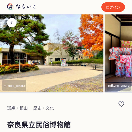
ログイン
mikuru_unara
mikuru_unara
斑鳩・郡山
歴史・文化
奈良県立民俗博物館