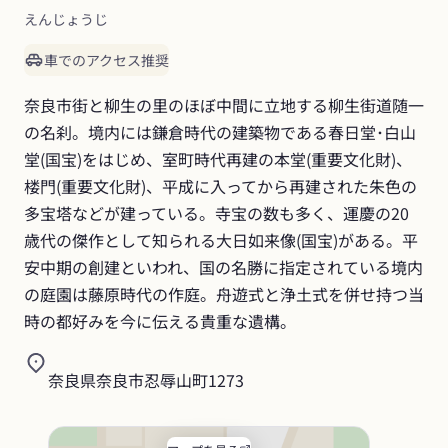
えんじょうじ
車でのアクセス推奨
奈良市街と柳生の里のほぼ中間に立地する柳生街道随一
の名刹。境内には鎌倉時代の建築物である春日堂･白山
堂(国宝)をはじめ、室町時代再建の本堂(重要文化財)、
楼門(重要文化財)、平成に入ってから再建された朱色の
多宝塔などが建っている。寺宝の数も多く、運慶の20
歳代の傑作として知られる大日如来像(国宝)がある。平
安中期の創建といわれ、国の名勝に指定されている境内
の庭園は藤原時代の作庭。舟遊式と浄土式を併せ持つ当
時の都好みを今に伝える貴重な遺構。
奈良県奈良市忍辱山町1273