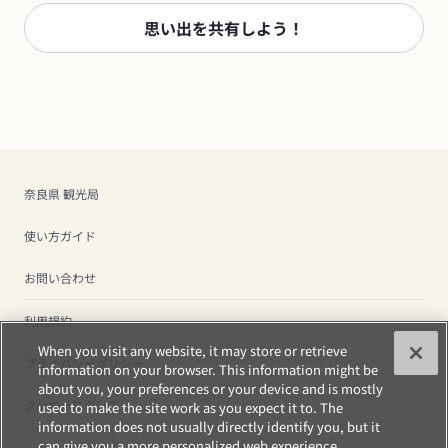
思い出を共有しよう！
奈良県 観光局
使い方ガイド
お問い合わせ
利用規約
When you visit any website, it may store or retrieve
プライバシーポリシー
information on your browser. This information might be
about you, your preferences or your device and is mostly
クッキーについて
used to make the site work as you expect it to. The
information does not usually directly identify you, but it
can give you a more personalized web experience.