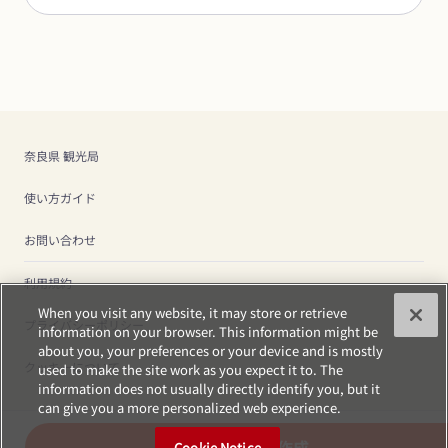
奈良県 観光局
使い方ガイド
お問い合わせ
利用規約
When you visit any website, it may store or retrieve
プライバシーポリシー
information on your browser. This information might be
about you, your preferences or your device and is mostly
クッキーについて
used to make the site work as you expect it to. The
information does not usually directly identify you, but it
can give you a more personalized web experience.
プランを作成
Cookie Notice