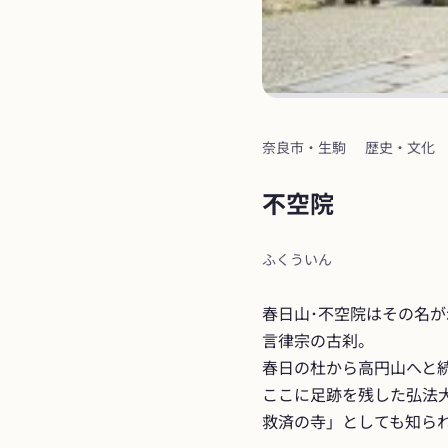
奈良市・生駒
歴史・文化
不空院
ふくういん
春日山･不空院はその名
言律宗の古刹。

春日の杜から高円山へと
ここに足跡を残した弘法大
救済の寺」としても知ら