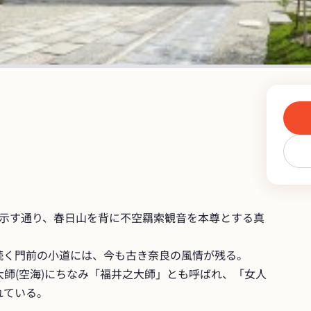
が示す通り、春日山を背に不空羂索観音を本尊とする真
続く門前の小道には、今も古き奈良の風情が残る。

師(空海)にちなみ「福井之大師」とも呼ばれ、「女人
れている。