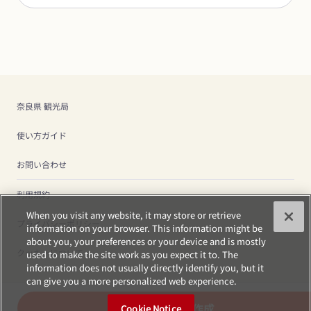
奈良県 観光局
使い方ガイド
お問い合わせ
利用規約
When you visit any website, it may store or retrieve
プライバシーポリシー
information on your browser. This information might be
about you, your preferences or your device and is mostly
クッキーについて
used to make the site work as you expect it to. The
information does not usually directly identify you, but it
can give you a more personalized web experience.
プランを作成
Cookie Notice