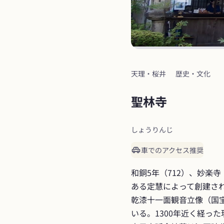
天理・桜井
歴史・文化
聖林寺
しょうりんじ
車でのアクセス推奨
和銅5年（712）、妙楽
ある定慧によって創建さ
乾漆十一面観音立像（国
いる。1300年近く経っ