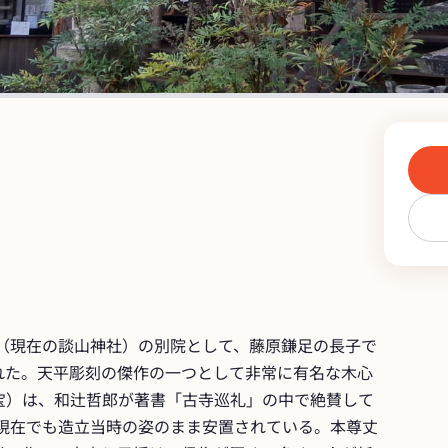
寺（現在の談山神社）の別院として、藤原鎌足の長子で
れた。天平彫刻の傑作の一つとして非常に有名な木心
宝）は、和辻哲郎が著書「古寺巡礼」の中で絶賛して
た現在でも造立当時の姿のまま安置されている。本尊丈