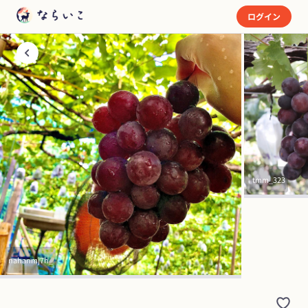
ログイン
tmm_323
nahanmj7h_