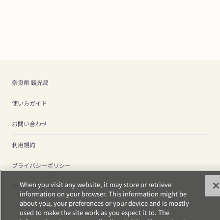
奈良県 観光局
使い方ガイド
お問い合わせ
利用規約
プライバシーポリシー
When you visit any website, it may store or retrieve
クッキーについて
information on your browser. This information might be
about you, your preferences or your device and is mostly
used to make the site work as you expect it to. The