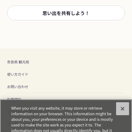
思い出を共有しよう！
奈良県 観光局
使い方ガイド
お問い合わせ
利用規約
When you visit any website, it may store or retrieve
プライバシーポリシー
information on your browser. This information might be
about you, your preferences or your device and is mostly
クッキーについて
used to make the site work as you expect it to. The
information does not usually directly identify you, but it