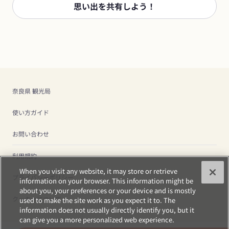
思い出を共有しよう！
奈良県 観光局
使い方ガイド
お問い合わせ
利用規約
When you visit any website, it may store or retrieve
プライバシーポリシー
information on your browser. This information might be
about you, your preferences or your device and is mostly
クッキーについて
used to make the site work as you expect it to. The
information does not usually directly identify you, but it
can give you a more personalized web experience.