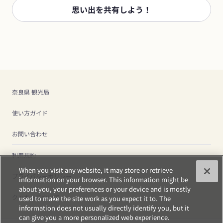
思い出を共有しよう！
奈良県 観光局
使い方ガイド
お問い合わせ
利用規約
When you visit any website, it may store or retrieve
プライバシーポリシー
information on your browser. This information might be
about you, your preferences or your device and is mostly
クッキーについて
used to make the site work as you expect it to. The
information does not usually directly identify you, but it
can give you a more personalized web experience.