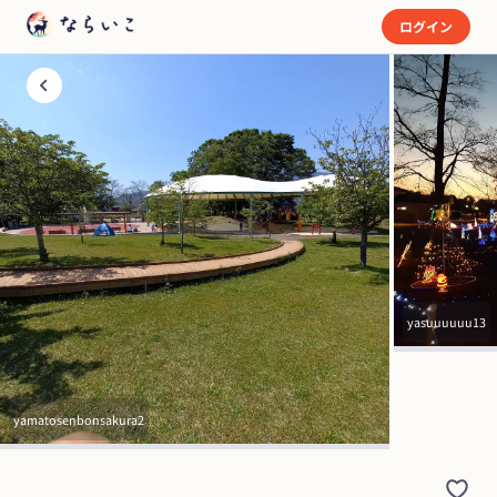
ログイン
yasuuuuuu13
yamatosenbonsakura2