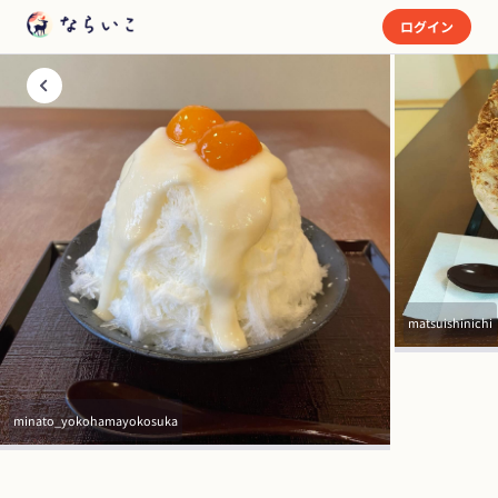
ログイン
matsuishinichi
minato_yokohamayokosuka