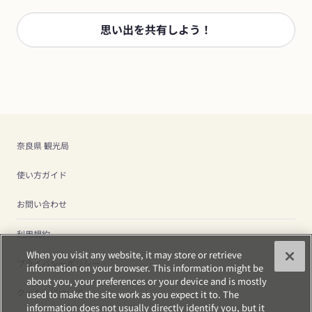
思い出を共有しよう！
奈良県 観光局
使い方ガイド
お問い合わせ
利用規約
When you visit any website, it may store or retrieve
プライバシーポリシー
information on your browser. This information might be
about you, your preferences or your device and is mostly
クッキーについて
used to make the site work as you expect it to. The
information does not usually directly identify you, but it