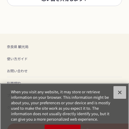
奈良県 観光局
使い方ガイド
お問い合わせ
利用規約
When you visit any website, it may store or retrieve
プライバシーポリシー
information on your browser. This information might be
about you, your preferences or your device and is mostly
クッキーについて
used to make the site work as you expect it to. The
information does not usually directly identify you, but it
can give you a more personalized web experience.