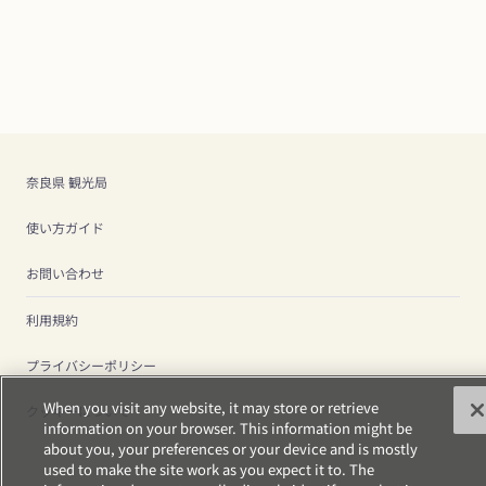
奈良県 観光局
使い方ガイド
お問い合わせ
利用規約
プライバシーポリシー
When you visit any website, it may store or retrieve
クッキーについて
information on your browser. This information might be
about you, your preferences or your device and is mostly
used to make the site work as you expect it to. The