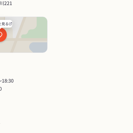
221
を見る
8:30

0
分