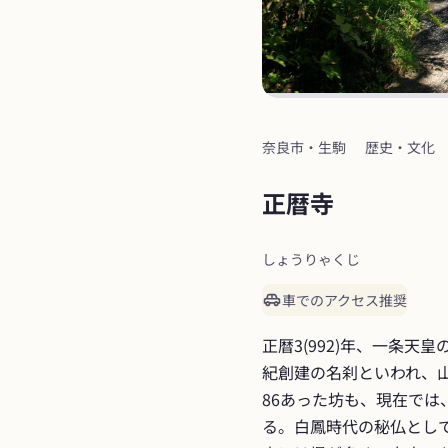
奈良市・生駒
歴史・文化
正暦寺
しょうりゃくじ
車でのアクセス推奨
正暦3(992)年、一条
紀創建の名刹といわれ、
86あった坊も、現在で
る。白鳳時代の秘仏として