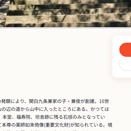
天皇の発願により、関白九条兼家の子・兼俊が創建。10世
山の辺の道から山中に入ったところにある。かつては
は、本堂、福寿院、坊舎跡に残る石垣のみとなってい
本尊の薬師如来倚像(重要文化財)が知られている。境