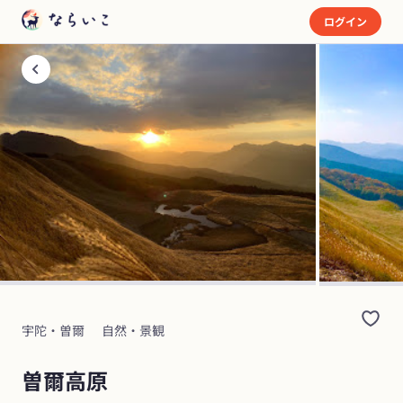
ログイン
宇陀・曽爾
自然・景観
曽爾高原