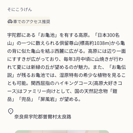
そにこうげん
車でのアクセス推奨
宇陀郡にある「お亀池」を有する高原。「日本300名
山」の一つに数えられる倶留尊山(標高約1038m)から亀
の背に似た亀山を結ぶ西麓に広がる。高原には辺り一面
にすすきが広がっており、毎年3月中頃に山焼きが行わ
れて夏には新緑の丘が望めるのが魅力。また、「お亀伝
説」が残るお亀池では、湿原特有の希少な植物を見るこ
とも可能。関西屈指のハイキングコース(高原大好きコ
ース)はファミリー向けとして、国の天然記念物「鎧
岳」「兜岳」「屏風岩」が望める。
奈良県宇陀郡曽爾村太良路