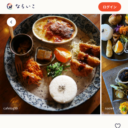
ログイン
cafelog99
naok4