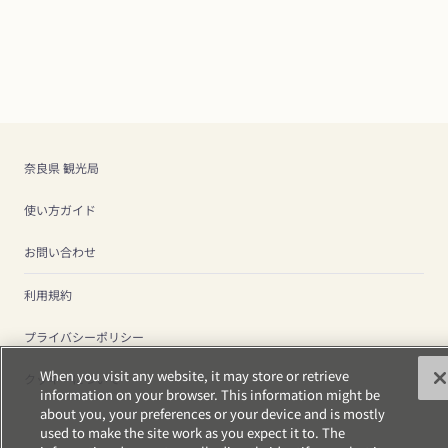
奈良県 観光局
使い方ガイド
お問い合わせ
利用規約
プライバシーポリシー
When you visit any website, it may store or retrieve
クッキーについて
information on your browser. This information might be
about you, your preferences or your device and is mostly
used to make the site work as you expect it to. The