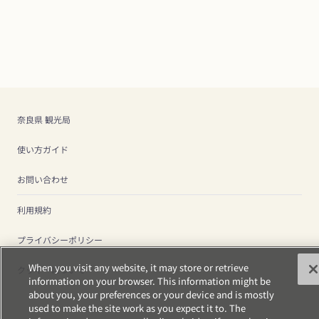
奈良県 観光局
使い方ガイド
お問い合わせ
利用規約
プライバシーポリシー
When you visit any website, it may store or retrieve
クッキーについて
information on your browser. This information might be
about you, your preferences or your device and is mostly
used to make the site work as you expect it to. The