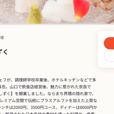
料理
ずく
シェフが、調理師学校卒業後、ホテルキッチンなどで多
専念。山口で飲食店経営後、魅力に惹かれた奈良で
としずく】を開業しました。ならまち界隈の隠れ家で、
プレミアム空間で伝統にプラスアルファを加えた上質な
チは2000円、3500円コース、ディナーは8000円か