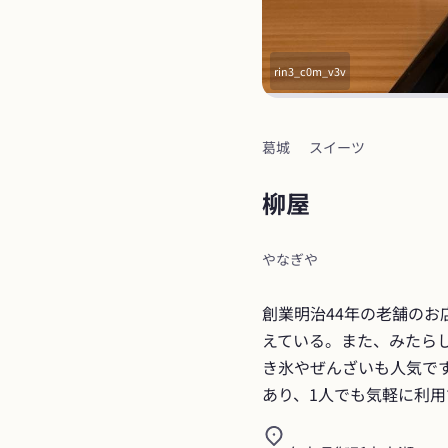
rin3_c0m_v3v
葛城
スイーツ
柳屋
やなぎや
創業明治44年の老舗の
えている。また、みたら
き氷やぜんざいも人気で
あり、1人でも気軽に利用