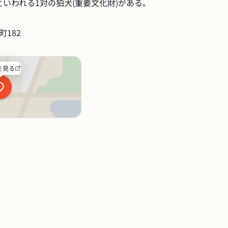
いわれる1対の狛犬(重要文化財)がある。
182
を見る