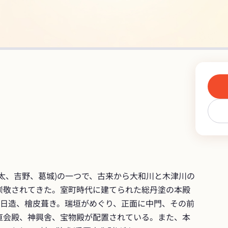
太、吉野、葛城)の一つで、古来から大和川と木津川の
崇敬されてきた。室町時代に建てられた総丹塗の本殿
春日造、檜皮葺き。瑞垣がめぐり、正面に中門、その前
直会殿、神興舎、宝物殿が配置されている。また、本