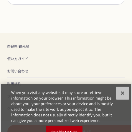
奈良県 観光局
使い方ガイド
お問い合わせ
利用規約
When you visit any website, it may store or retrieve
プライバシーポリシー
information on your browser. This information might be
about you, your preferences or your device and is mostly
クッキーについて
used to make the site work as you expect it to. The
information does not usually directly identify you, but it
can give you a more personalized web experience.
プランを作成