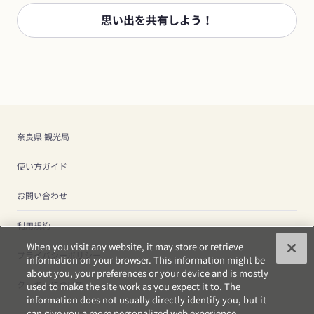
思い出を共有しよう！
奈良県 観光局
使い方ガイド
お問い合わせ
利用規約
When you visit any website, it may store or retrieve
プライバシーポリシー
information on your browser. This information might be
about you, your preferences or your device and is mostly
クッキーについて
used to make the site work as you expect it to. The
information does not usually directly identify you, but it
can give you a more personalized web experience.