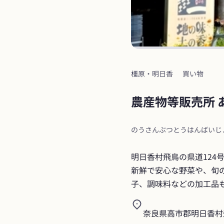
橿原・明日香
買い物
農産物等販売所 
のうさんぶつとうはんばいじ
明日香村飛鳥の県道124
新鮮で安心な野菜や、旬
子、調味料などの加工品
奈良県高市郡明日香村飛