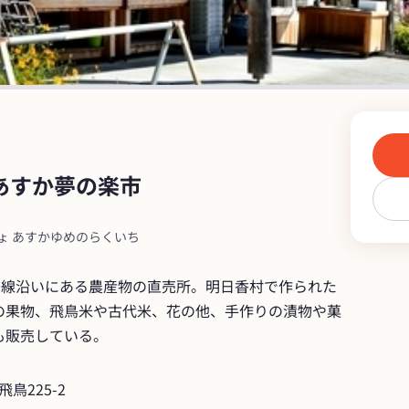
あすか夢の楽市
ょ あすかゆめのらくいち
号線沿いにある農産物の直売所。明日香村で作られた
の果物、飛鳥米や古代米、花の他、手作りの漬物や菓
も販売している。
鳥225-2