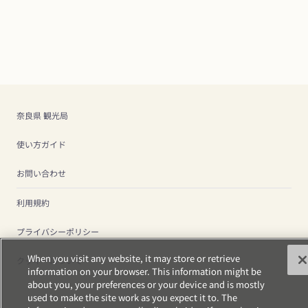
奈良県 観光局
使い方ガイド
お問い合わせ
利用規約
プライバシーポリシー
When you visit any website, it may store or retrieve
クッキーについて
information on your browser. This information might be
about you, your preferences or your device and is mostly
used to make the site work as you expect it to. The