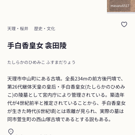
masaru6517
天理・桜井
歴史・文化
手白香皇女 衾田陵
たしらかのひめみこ ふすまだりょう
天理市中山町にある古墳。全長234mの前方後円墳で、
第26代継体天皇の皇后・手白香皇女(たしらかのひめみ
こ)の陵墓として宮内庁により管理されている。築造年
代が4世紀前半と推定されていることから、手白香皇女
が生きた時代(6世紀頃)とは乖離が見られ、実際の墓は
同市萱生町の西山塚古墳であるとする説もある。