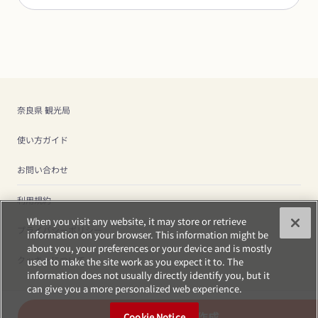
奈良県 観光局
使い方ガイド
お問い合わせ
利用規約
When you visit any website, it may store or retrieve
プライバシーポリシー
information on your browser. This information might be
about you, your preferences or your device and is mostly
クッキーについて
used to make the site work as you expect it to. The
information does not usually directly identify you, but it
can give you a more personalized web experience.
プランを作成
Cookie Notice