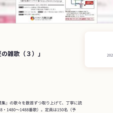
夏の雑歌（３）」
20
葉集』の歌々を数首ずつ取り上げて、丁寧に読
・1480～1488番歌）。定員は150名（予