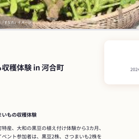
ー「すな丸」イメージ
穫体験 in 河合町
202
まいもの収穫体験
町特産、大和の黒豆の植え付け体験から3カ月、
イベント参加者は、黒豆2株、さつまいも2株を