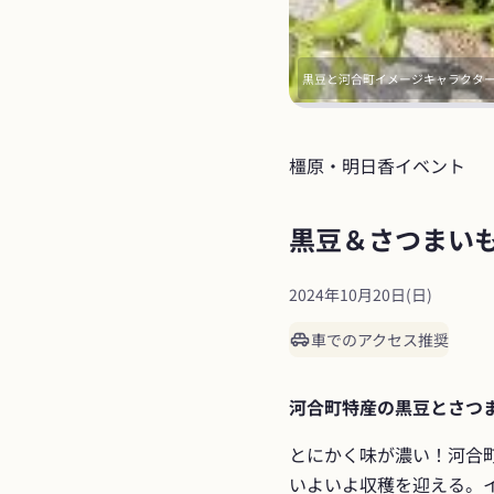
黒豆と河合町イメージキャラクタ
橿原・明日香
イベント
黒豆＆さつまいも収
2024年10月20日(日)
車でのアクセス推奨
河合町特産の黒豆とさつ
とにかく味が濃い！河合
いよいよ収穫を迎える。