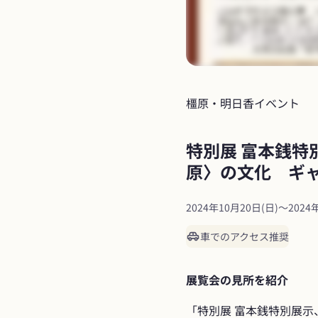
橿原・明日香
イベント
特別展 富本銭特
原〉の文化　ギ
2024年10月20日(日)
〜
2024
車でのアクセス推奨
展覧会の見所を紹介
「特別展 富本銭特別展