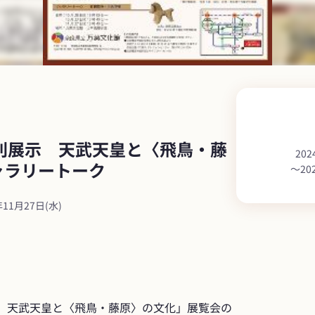
別展示　天武天皇と〈飛鳥・藤
202
ャラリートーク
〜
20
年11月27日(水)
示、天武天皇と〈飛鳥・藤原〉の文化」展覧会の