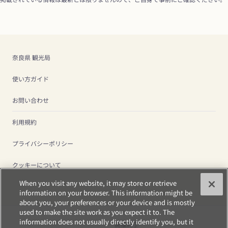
奈良県 観光局
使い方ガイド
お問い合わせ
利用規約
プライバシーポリシー
クッキーについて
When you visit any website, it may store or retrieve
information on your browser. This information might be
about you, your preferences or your device and is mostly
used to make the site work as you expect it to. The
information does not usually directly identify you, but it
開催終了