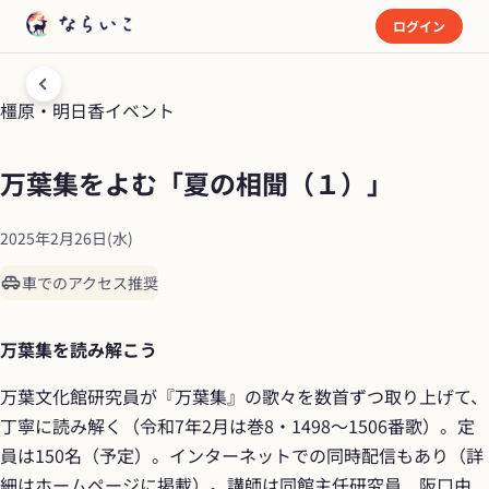
ログイン
橿原・明日香
イベント
万葉集をよむ「夏の相聞（１）」
2025年2月26日(水)
車でのアクセス推奨
万葉集を読み解こう
万葉文化館研究員が『万葉集』の歌々を数首ずつ取り上げて、
丁寧に読み解く（令和7年2月は巻8・1498～1506番歌）。定
員は150名（予定）。インターネットでの同時配信もあり（詳
細はホームページに掲載）。講師は同館主任研究員　阪口由