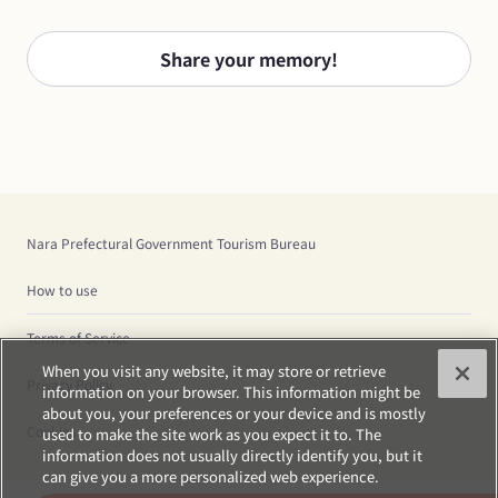
Share your memory!
Nara Prefectural Government Tourism Bureau
How to use
Terms of Service
When you visit any website, it may store or retrieve
Privacy Policy
information on your browser. This information might be
about you, your preferences or your device and is mostly
Cookies
used to make the site work as you expect it to. The
information does not usually directly identify you, but it
can give you a more personalized web experience.