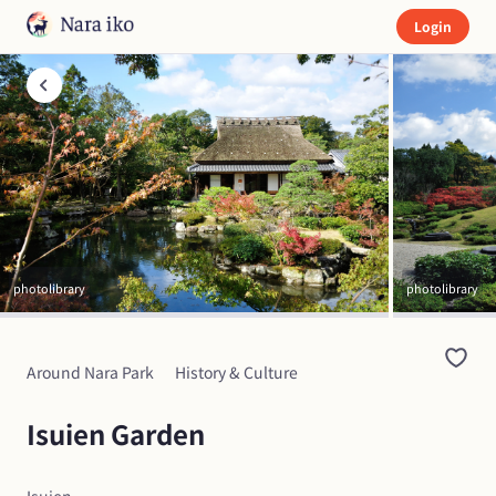
Login
photolibrary
photolibrary
Around Nara Park
History & Culture
Isuien Garden