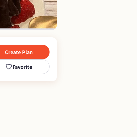
nararainbow
Create Plan
Favorite