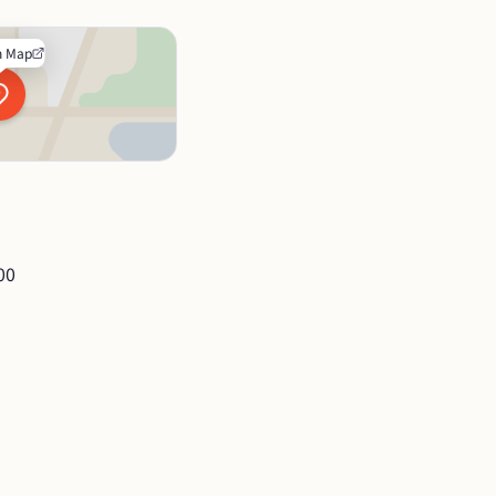
n Map
00