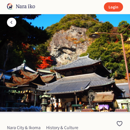
Login
Nara City & Ikoma
History & Culture