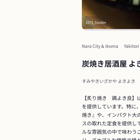
3373_hustler
Nara City & Ikoma
Yakitor
炭焼き居酒屋 よ
すみやきいざかや よきよき
【炙り焼き　鶏よき良】
を提供しています。特に
焼き』や、インパクト大
スの取れた定食を提供し
ルな雰囲気の中で味わう