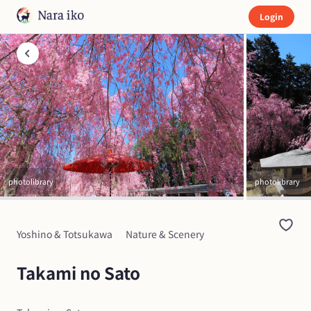
Login
photolibrary
photolibrary
Yoshino & Totsukawa
Nature & Scenery
Takami no Sato