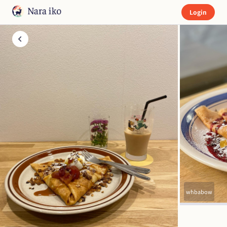
Login
whbabow