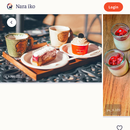
Login
ta_kayo1122
yu_ri.109