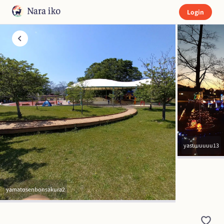
Login
yasuuuuuu13
yamatosenbonsakura2