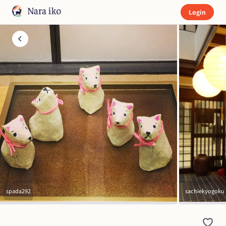
Login
spada292
sachiekyogoku