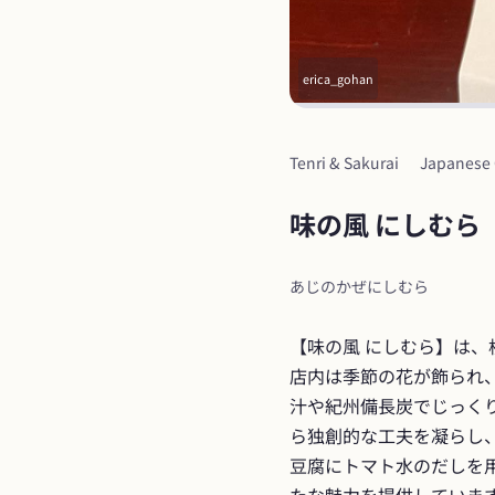
erica_gohan
Tenri & Sakurai
Japanese 
味の風 にしむら
あじのかぜにしむら
【味の風 にしむら】は、
店内は季節の花が飾られ
汁や紀州備長炭でじっく
ら独創的な工夫を凝らし
豆腐にトマト水のだしを