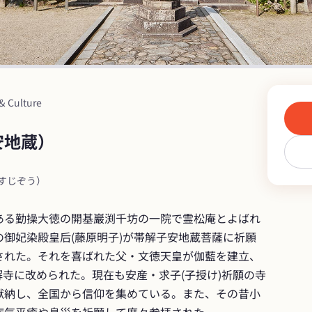
 & Culture
安地蔵）
すじぞう）
ある勤操大徳の開基巖渕千坊の一院で霊松庵とよばれ
御妃染殿皇后(藤原明子)が帯解子安地蔵菩薩に祈願
された。それを喜ばれた父・文徳天皇が伽藍を建立、
帯解寺に改められた。現在も安産・求子(子授け)祈願の寺
献納し、全国から信仰を集めている。また、その昔小