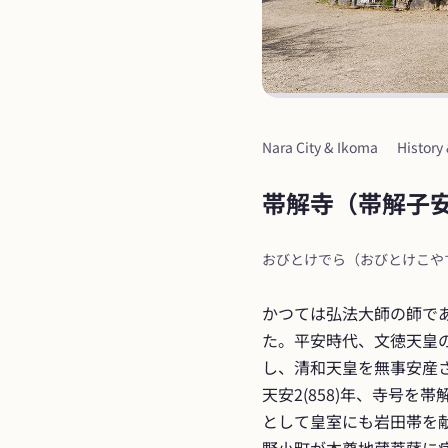
Nara City & Ikoma
History
帯解寺（帯解子
おびとけでら（おびとけこや
かつては弘法大師の師で
た。平安時代、文徳天皇の
し、清和天皇を無事安産
天安2(858)年、寺号を
として皇室にも岩田帯を