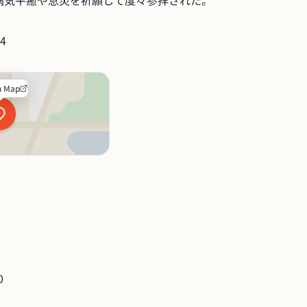
病気平癒や息災を祈願して度々参拝された。
4
n Map
0