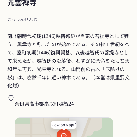
光雲禅寺
こううんぜんじ
南北朝時代初期(1346)越智邦澄が自家の菩提寺として建
立、興雲寺と称したのが始めである。その後１世紀をへ
て、室町初期(1446)復興開基、以後越智氏の菩提寺とし
て栄えたが、越智氏の没落後、わずかに余命をたもち天
和年に再興、光雲寺となる。山門前の古木「厄除けの
杉」は、樹齢千年に近い神木である。（本堂は県重要文
化財）
奈良県高市郡高取町越智24
View on Map