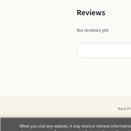
Reviews
No reviews yet
Nara Pr
When you visit any website, it may store or retrieve informati