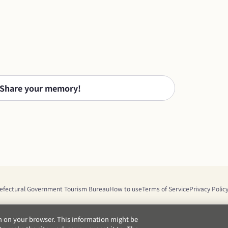
Share your memory!
efectural Government Tourism Bureau
How to use
Terms of Service
Privacy Polic
on on your browser. This information might be