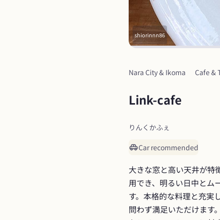
shiorinnn86
Nara City & Ikoma
Cafe & 
Link-cafe
りんくかふぇ
Car recommended
大きな窓と高い天井が特
用でき、明るい日中とム
す。本格的な料理と充実
問わず満足いただけます。