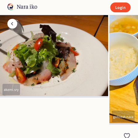
Login
akemi.sry
gotoeat.nara